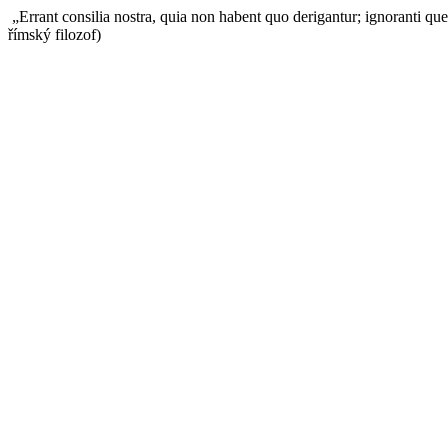
„Errant consilia nostra, quia non habent quo derigantur; ignoranti que
římský filozof)